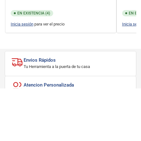
EN EXISTENCIA (4)
EN EXI
Inicia sesión
para ver el precio
Inicia ses
Envios Rápidos
Tu Herramienta a la puerta de tu casa
Atencion Personalizada
Contacta a uno de nuestros asesores para apoyarte
Compra Segura
Seguridad SSL en nuestra Tienda
Surtido